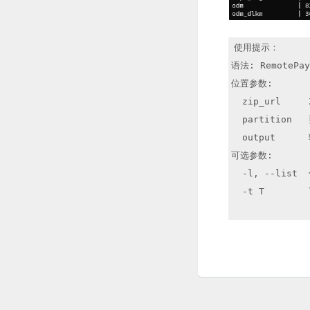
使用提示：

语法: RemotePayl
位置参数:

  zip_url     
  partition 
  output    
可选参数:

  -l, --list
  -t T      