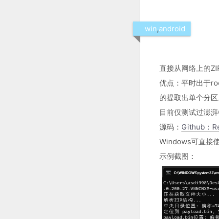
win
,
android
直接从网络上的ZIP
优点：平时出于ro
的提取出单个分区
目前仅测试过澎湃
源码：
Github：Re
Windows可直
示例截图：