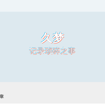
久梦
记录琐碎之事
文章