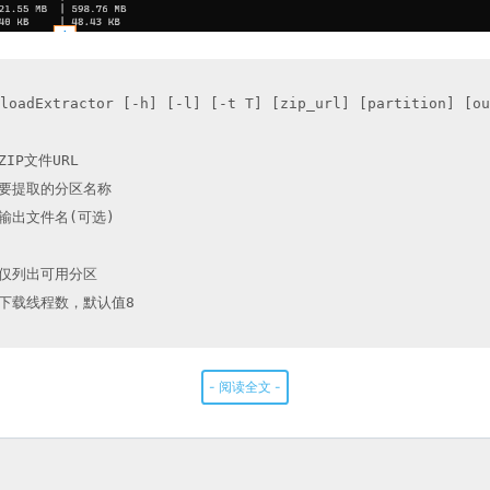
oadExtractor [-h] [-l] [-t T] [zip_url] [partition] [out
ZIP文件URL

  要提取的分区名称

  输出文件名(可选)

  仅列出可用分区

  下载线程数，默认值8

- 阅读全文 -